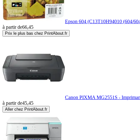
Epson 604 (C13T10H94010 (604/604XL
à partir de
66,45
Prix le plus bas chez PrintAbout.fr
Canon PIXMA MG2551S - Imprimante 
à partir de
45,45
Aller chez PrintAbout.fr