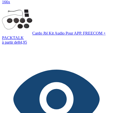
166x
Cardo Jbl Kit Audio Pour APP. FREECOM +
PACKTALK
à partir de
84,95