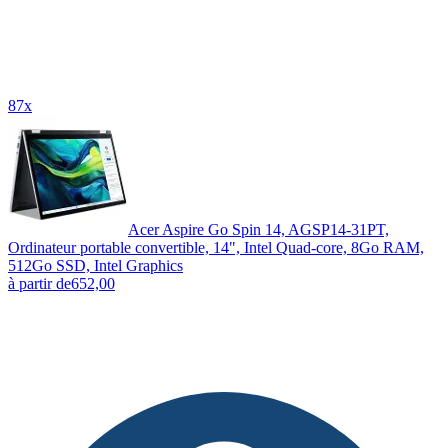
87x
Acer Aspire Go Spin 14, AGSP14-31PT,
Ordinateur portable convertible, 14", Intel Quad-core, 8Go RAM,
512Go SSD, Intel Graphics
à partir de
652,00