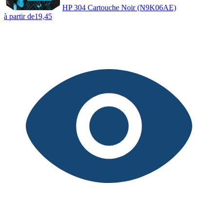
HP 304 Cartouche Noir (N9K06AE)
à partir de
19,45