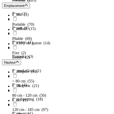
Football
(253)
Emplacement
Base
(2)
Futsal
(1)
Portable
(70)
Bauer
(4)
Handball
(15)
Pliable
(69)
Bavytoy
(1)
Hockey sur gazon
(14)
Fixe
(2)
Bazooka
(3)
Loisirs
(2)
Hauteur
BazookaGoal
(1)
Multisport
(34)
< 80 cm
(55)
Berg
(4)
Multisports
(21)
80 cm - 120 cm
(50)
Best Sporting
(18)
Padel
(1)
120 cm - 185 cm
(97)
Bestway
(1)