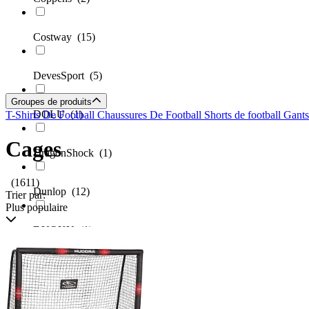
Costway
(15)
DevesSport
(5)
Groupes de produits
DOLU
(1)
T-Shirts De Football
Chaussures De Football
Shorts de football
Gants
Cages
DragonShock
(1)
(1611)
Dunlop
(12)
Trier par:
Plus populaire
DUOKU
(1)
Ecotoys
(2)
Eikuavons
(4)