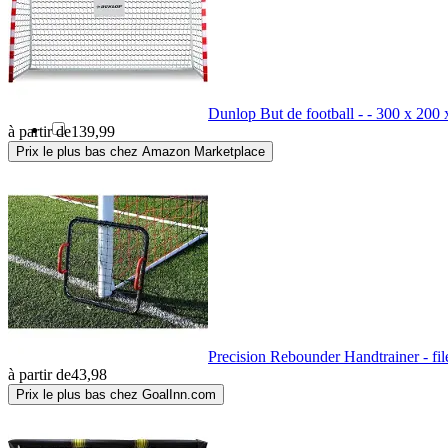
FFF
(1)
Fiqops
(3)
Dunlop But de football - - 300 x 200
à partir de
139,99
Prix le plus bas chez Amazon Marketplace
Fisher-Price
(1)
Fortuna
(18)
Franklin
(1)
Funtec
(1)
Precision Rebounder Handtrainer - fil
à partir de
43,98
Gilbert
(1)
Prix le plus bas chez GoalInn.com
Gistuch
(9)