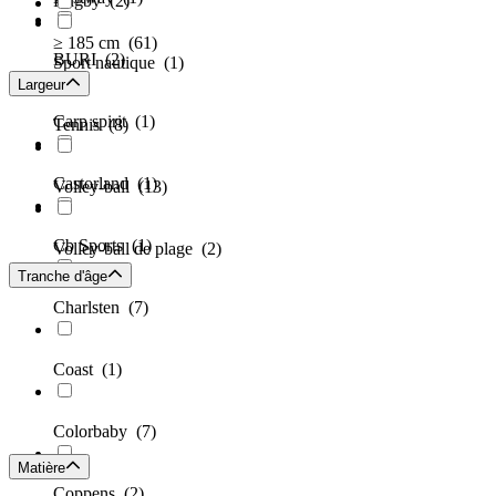
Rugby
(2)
≥ 185 cm
(61)
BURI
(2)
Sport nautique
(1)
Largeur
Carp spirit
(1)
Tennis
(8)
Castorland
(1)
Volley-ball
(13)
Cb Sports
(1)
Volley-ball de plage
(2)
Tranche d'âge
Charlsten
(7)
Coast
(1)
Colorbaby
(7)
Matière
Coppens
(2)