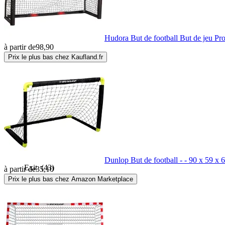
Ekspand
(2)
Hudora But de football But de jeu Pro
à partir de
98,90
Emdé
(19)
Prix le plus bas chez Kaufland.fr
Enero
(4)
ET Toys
(7)
Europlay
(1)
Dunlop But de football - - 90 x 59 x 6
Exit
(43)
à partir de
35,10
Prix le plus bas chez Amazon Marketplace
Exogio
(1)
Famanu
(8)