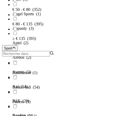
€ 50 - € 80
(352)
Angel Sports
(1)
€ 80 - € 135
(395)
Aopunly
(3)
≥ € 135
(393)
Aptel
(2)
Sport
Arebos
(2)
Avento
(3)
Badminton
(1)
Axi
(14)
Basket-ball
(54)
B2X
(29)
Fitness
(1)
Bandito
(1)