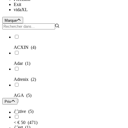
Exit
vidaXL
Marque
ACXIN
(4)
Adar
(1)
Adrenix
(2)
AGA
(5)
Prix
Aktive
(5)
< € 50
(471)
Alert
(1)