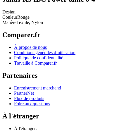
Design
Couleur
Rouge
Matière
Textile, Nylon
Comparer.fr
À propos de nous
Conditions générales d’utilisation
Politique de confidentialité
Travaille à Comparer.fr
Partenaires
Enregistrement marchand
PartnerNet
Flux de produits
Foire aux questions
À l'étranger
À l'étranger: