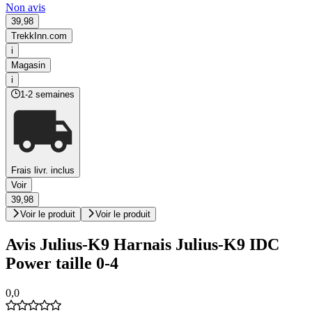
Non avis
39,98
TrekkInn.com
i
Magasin
i
1-2 semaines
Frais livr. inclus
Voir
39,98
Voir le produit
Voir le produit
Avis Julius-K9 Harnais Julius-K9 IDC
Power taille 0-4
0,0