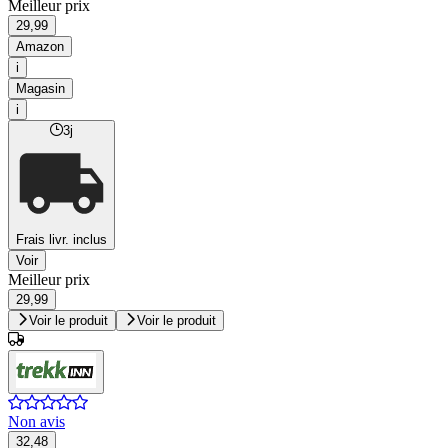
Meilleur prix
29,99
Amazon
i
Magasin
i
3j
Frais livr. inclus
Voir
Meilleur prix
29,99
Voir le produit
Voir le produit
Non avis
32,48