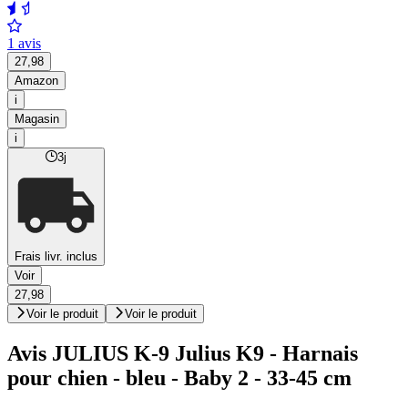
1 avis
27,98
Amazon
i
Magasin
i
3j
Frais livr. inclus
Voir
27,98
Voir le produit
Voir le produit
Avis JULIUS K-9 Julius K9 - Harnais
pour chien - bleu - Baby 2 - 33-45 cm