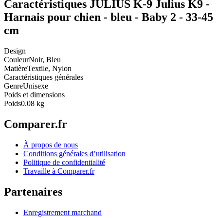
Caractéristiques JULIUS K-9 Julius K9 -
Harnais pour chien - bleu - Baby 2 - 33-45
cm
Design
Couleur
Noir, Bleu
Matière
Textile, Nylon
Caractéristiques générales
Genre
Unisexe
Poids et dimensions
Poids
0.08 kg
Comparer.fr
À propos de nous
Conditions générales d’utilisation
Politique de confidentialité
Travaille à Comparer.fr
Partenaires
Enregistrement marchand