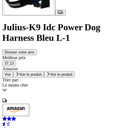
5
Julius-K9 Idc Power Dog
Harness Bleu L-1
Donnez votre avis
Meilleur prix
37,13
Amazon
Voir
Voir le produit
Voir le produit
Trier par:
Le moins cher