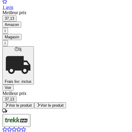
1 avis
Meilleur prix
37,13
Amazon
i
Magasin
i
3j
Frais livr. inclus
Voir
Meilleur prix
37,13
Voir le produit
Voir le produit