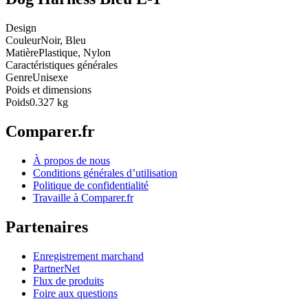
Design
Couleur
Noir, Bleu
Matière
Plastique, Nylon
Caractéristiques générales
Genre
Unisexe
Poids et dimensions
Poids
0.327 kg
Comparer.fr
À propos de nous
Conditions générales d’utilisation
Politique de confidentialité
Travaille à Comparer.fr
Partenaires
Enregistrement marchand
PartnerNet
Flux de produits
Foire aux questions