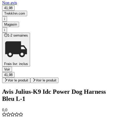
Non avis
41,98
TrekkInn.com
i
Magasin
i
1-2 semaines
Frais livr. inclus
Voir
41,98
Voir le produit
Voir le produit
Avis Julius-K9 Idc Power Dog Harness
Bleu L-1
0,0