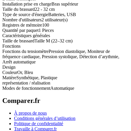
Installation prise en charge
Bras supérieur
Taille du brassard
22 - 32 cm
Type de source d'énergie
Batteries, USB
Nombre d'utilisateurs
2 utilisateur(s)
Registres de mémoire
100
Quantité par paquet
1 Pieces
Caractéristiques générales
Taille de brassard
Taille M (22–32 cm)
Fonctions
Fonctions du tensiomètre
Pression diastolique, Moniteur de
fréquence cardiaque, Pression systolique, Détection d’arythmie,
Arrêt automatique
Design
Couleur
Or, Bleu
Matière
Synthétique, Plastique
représentation / réalisation
Modes de fonctionnement
Automatique
Comparer.fr
À propos de nous
Conditions générales d’utilisation
Politique de confidentialité
Travaille à Comparer.fr