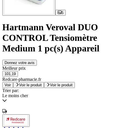
5
Hartmann Veroval DUO
CONTROL Tensiomètre
Medium 1 pc(s) Appareil
Donnez votre avis
Meilleur prix
101,19
Redcare-pharmacie.fr
Voir
Voir le produit
Voir le produit
Trier par:
Le moins cher