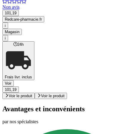
Non avis
101,19
Redcare-pharmacie.fr
i
Magasin
i
24h
Frais livr. inclus
Voir
101,19
Voir le produit
Voir le produit
Avantages et inconvénients
par nos spécialistes