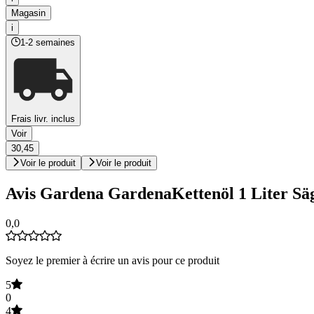
Magasin
i
1-2 semaines
Frais livr. inclus
Voir
30,45
Voir le produit
Voir le produit
Avis Gardena GardenaKettenöl 1 Liter Sä
0,0
Soyez le premier à écrire un avis pour ce produit
5
0
4