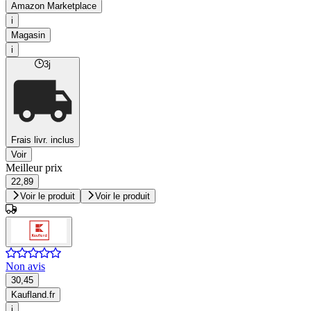
Amazon Marketplace
i
Magasin
i
3j
Frais livr. inclus
Voir
Meilleur prix
22,89
Voir le produit
Voir le produit
Non avis
30,45
Kaufland.fr
i