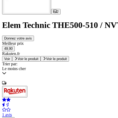
2
Elem Technic THE500-510 / N
Donnez votre avis
Meilleur prix
49,90
Rakuten.fr
Voir
Voir le produit
Voir le produit
Trier par:
Le moins cher
1 avis