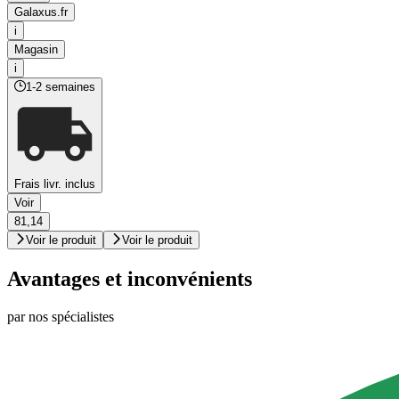
Galaxus.fr
i
Magasin
i
1-2 semaines
Frais livr. inclus
Voir
81,14
Voir le produit
Voir le produit
Avantages et inconvénients
par nos spécialistes