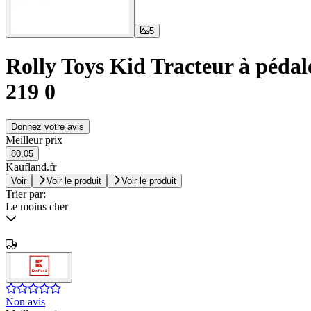
5
Rolly Toys Kid Tracteur à péda
219 0
Donnez votre avis
Meilleur prix
80,05
Kaufland.fr
Voir
Voir le produit
Voir le produit
Trier par:
Le moins cher
Non avis