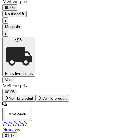
Meilleur prix
80,05
Kaufland.fr
i
Magasin
i
3j
Frais livr. inclus
Voir
Meilleur prix
80,05
Voir le produit
Voir le produit
Non avis
81,14