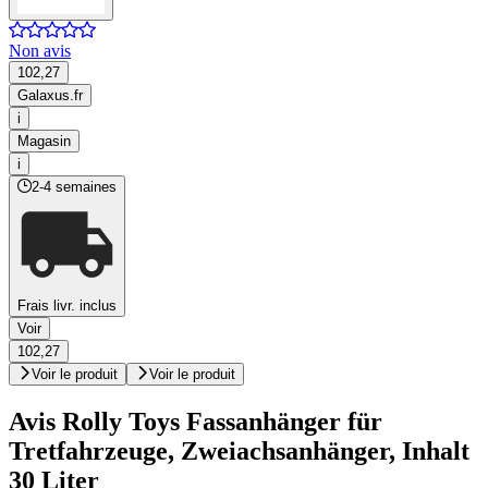
Non avis
102,27
Galaxus.fr
i
Magasin
i
2-4 semaines
Frais livr. inclus
Voir
102,27
Voir le produit
Voir le produit
Avis Rolly Toys Fassanhänger für
Tretfahrzeuge, Zweiachsanhänger, Inhalt
30 Liter