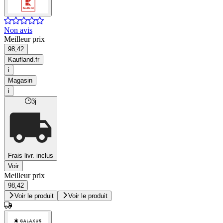
Non avis
Meilleur prix
98,42
Kaufland.fr
i
Magasin
i
3j
Frais livr. inclus
Voir
Meilleur prix
98,42
Voir le produit
Voir le produit