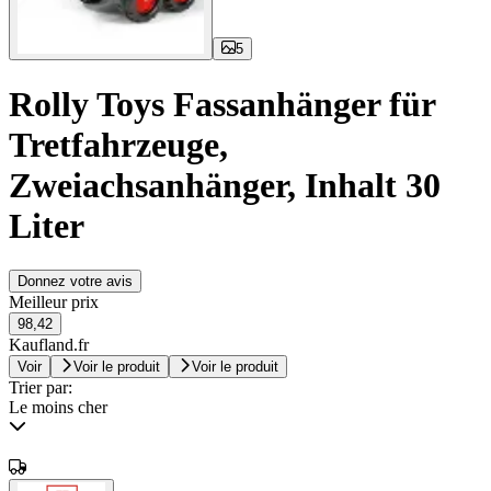
5
Rolly Toys Fassanhänger für
Tretfahrzeuge,
Zweiachsanhänger, Inhalt 30
Liter
Donnez votre avis
Meilleur prix
98,42
Kaufland.fr
Voir
Voir le produit
Voir le produit
Trier par:
Le moins cher