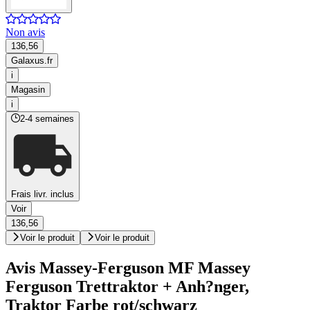
Non avis
136,56
Galaxus.fr
i
Magasin
i
2-4 semaines
Frais livr. inclus
Voir
136,56
Voir le produit
Voir le produit
Avis Massey-Ferguson MF Massey
Ferguson Trettraktor + Anh?nger,
Traktor Farbe rot/schwarz