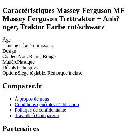
Caractéristiques Massey-Ferguson MF
Massey Ferguson Trettraktor + Anh?
nger, Traktor Farbe rot/schwarz
Âge
Tranche d'âge
Nourrissons
Design
Couleur
Noir, Blanc, Rouge
Matière
Plastique
Détails techniques
Options
Siège réglable, Remorque incluse
Comparer.fr
À propos de nous
Conditions générales d’utilisation
Politique de confidentialité
Travaille à Comparer.fr
Partenaires