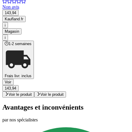
Non avis
143,94
Kaufland.fr
i
Magasin
i
1-2 semaines
Frais livr. inclus
Voir
143,94
Voir le produit
Voir le produit
Avantages et inconvénients
par nos spécialistes