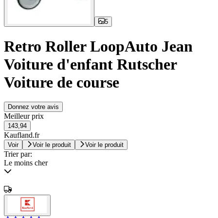
5
Retro Roller LoopAuto Jean
Voiture d'enfant Rutscher
Voiture de course
Donnez votre avis
Meilleur prix
143,94
Kaufland.fr
Voir
Voir le produit
Voir le produit
Trier par:
Le moins cher