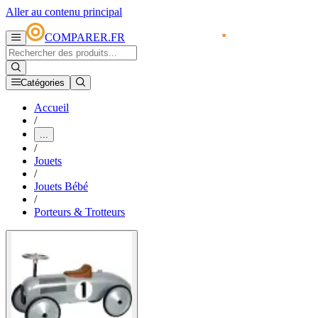
Aller au contenu principal
COMPARER.FR
Catégories
Accueil
/
...
/
Jouets
/
Jouets Bébé
/
Porteurs & Trotteurs