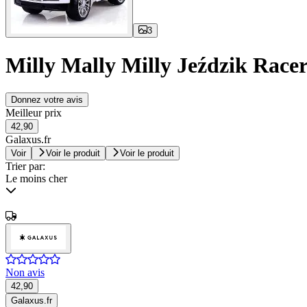
3
Milly Mally Milly Jeździk Racer
Donnez votre avis
Meilleur prix
42,90
Galaxus.fr
Voir
Voir le produit
Voir le produit
Trier par:
Le moins cher
Non avis
42,90
Galaxus.fr