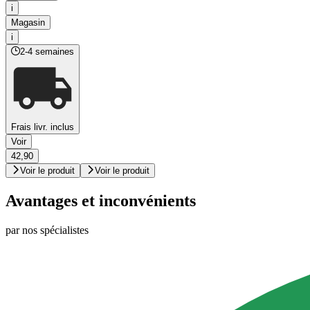
i
Magasin
i
2-4 semaines
Frais livr. inclus
Voir
42,90
Voir le produit
Voir le produit
Avantages et inconvénients
par nos spécialistes