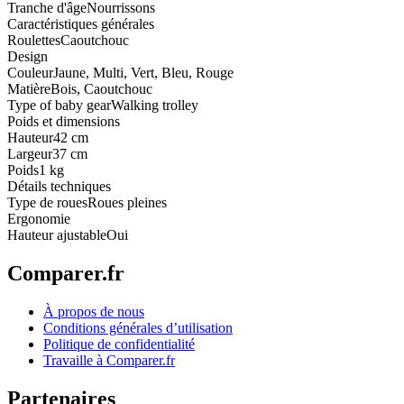
Tranche d'âge
Nourrissons
Caractéristiques générales
Roulettes
Caoutchouc
Design
Couleur
Jaune, Multi, Vert, Bleu, Rouge
Matière
Bois, Caoutchouc
Type of baby gear
Walking trolley
Poids et dimensions
Hauteur
42 cm
Largeur
37 cm
Poids
1 kg
Détails techniques
Type de roues
Roues pleines
Ergonomie
Hauteur ajustable
Oui
Comparer.fr
À propos de nous
Conditions générales d’utilisation
Politique de confidentialité
Travaille à Comparer.fr
Partenaires