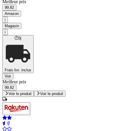
Meilleur prix
99,82
Amazon
i
Magasin
i
3j
Frais livr. inclus
Voir
Meilleur prix
99,82
Voir le produit
Voir le produit