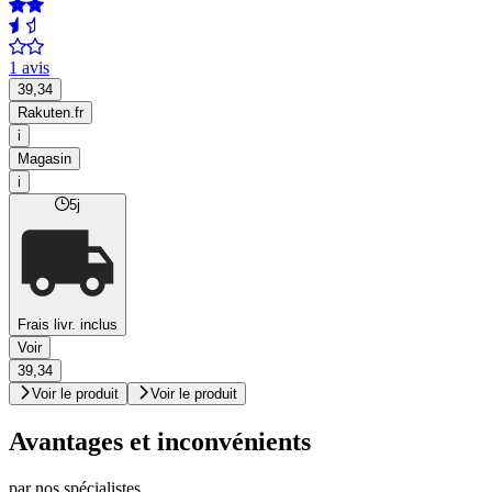
1 avis
39,34
Rakuten.fr
i
Magasin
i
5j
Frais livr. inclus
Voir
39,34
Voir le produit
Voir le produit
Avantages et inconvénients
par nos spécialistes