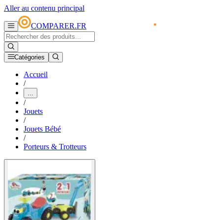
Aller au contenu principal
COMPARER.FR
Catégories
Accueil
/
...
/
Jouets
/
Jouets Bébé
/
Porteurs & Trotteurs