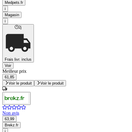
Medpets.fr
i
Magasin
i
2j
Frais livr. inclus
Voir
Meilleur prix
61,85
Voir le produit
Voir le produit
Non avis
63,99
Brekz.fr
i