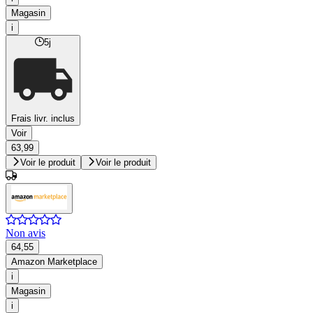
Magasin
i
5j
Frais livr. inclus
Voir
63,99
Voir le produit
Voir le produit
Non avis
64,55
Amazon Marketplace
i
Magasin
i