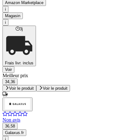
Amazon Marketplace
i
Magasin
i
3j
Frais livr. inclus
Voir
Meilleur prix
34,36
Voir le produit
Voir le produit
Non avis
36,58
Galaxus.fr
i