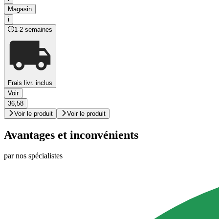
Magasin
i
1-2 semaines
Frais livr. inclus
Voir
36,58
Voir le produit
Voir le produit
Avantages et inconvénients
par nos spécialistes