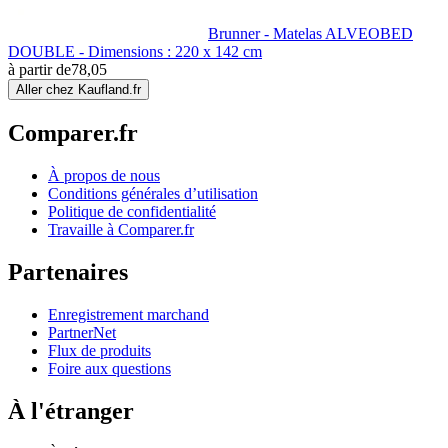
Brunner - Matelas ALVEOBED
DOUBLE - Dimensions : 220 x 142 cm
à partir de
78,05
Aller chez Kaufland.fr
Comparer.fr
À propos de nous
Conditions générales d’utilisation
Politique de confidentialité
Travaille à Comparer.fr
Partenaires
Enregistrement marchand
PartnerNet
Flux de produits
Foire aux questions
À l'étranger