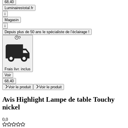
68,40
Luminairestotal.fr
i
Magasin
i
Depuis plus de 50 ans le spécialiste de l’éclairage !
?
Frais livr. inclus
Voir
68,40
Voir le produit
Voir le produit
Avis Highlight Lampe de table Touchy
nickel
0,0