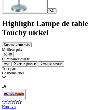
2
Highlight Lampe de table
Touchy nickel
Donnez votre avis
Meilleur prix
68,40
Luminairestotal.fr
Voir
Voir le produit
Voir le produit
Trier par:
Le moins cher
Non avis