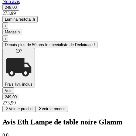
Non avis
249,00
273,99
Luminairestotal.fr
i
Magasin
i
Depuis plus de 50 ans le spécialiste de l’éclairage !
?
Frais livr. inclus
Voir
249,00
273,99
Voir le produit
Voir le produit
Avis Eth Lampe de table noire Glamm
0,0