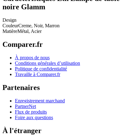
noire Glamm
Design
Couleur
Creme, Noir, Marron
Matière
Métal, Acier
Comparer.fr
À propos de nous
Conditions générales d’utilisation
Politique de confidentialité
Travaille à Comparer.fr
Partenaires
Enregistrement marchand
PartnerNet
Flux de produits
Foire aux questions
À l'étranger