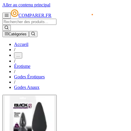
Aller au contenu principal
COMPARER.FR
Catégories
Accueil
/
...
/
Érotisme
/
Godes Érotiques
/
Godes Anaux