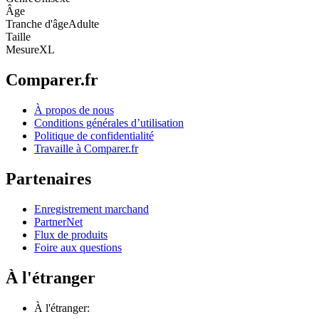
Âge
Tranche d'âge
Adulte
Taille
Mesure
XL
Comparer.fr
À propos de nous
Conditions générales d’utilisation
Politique de confidentialité
Travaille à Comparer.fr
Partenaires
Enregistrement marchand
PartnerNet
Flux de produits
Foire aux questions
À l'étranger
À l'étranger: