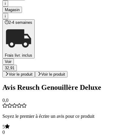
i
Magasin
i
2-4 semaines
Frais livr. inclus
Voir
32,91
Voir le produit
Voir le produit
Avis Reusch Genouillère Deluxe
0,0
Soyez le premier à écrire un avis pour ce produit
5
0