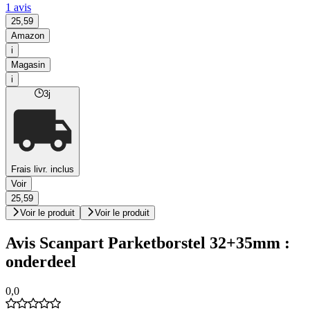
1 avis
25,59
Amazon
i
Magasin
i
3j
Frais livr. inclus
Voir
25,59
Voir le produit
Voir le produit
Avis Scanpart Parketborstel 32+35mm :
onderdeel
0,0