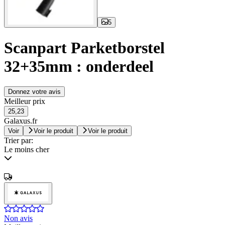
5
Scanpart Parketborstel
32+35mm : onderdeel
Donnez votre avis
Meilleur prix
25,23
Galaxus.fr
Voir
Voir le produit
Voir le produit
Trier par:
Le moins cher
Non avis