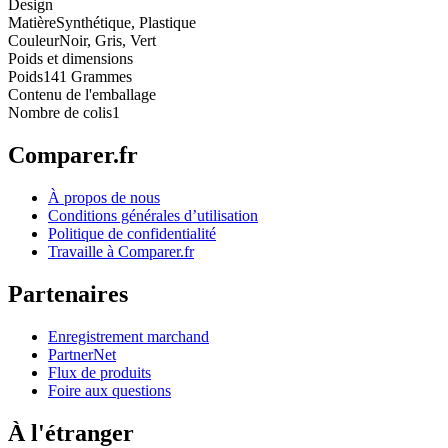
Design
Matière
Synthétique, Plastique
Couleur
Noir, Gris, Vert
Poids et dimensions
Poids
141 Grammes
Contenu de l'emballage
Nombre de colis
1
Comparer.fr
À propos de nous
Conditions générales d’utilisation
Politique de confidentialité
Travaille à Comparer.fr
Partenaires
Enregistrement marchand
PartnerNet
Flux de produits
Foire aux questions
À l'étranger