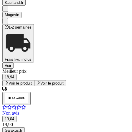
Kaufland.fr
i
Magasin
i
1-2 semaines
Frais livr. inclus
Voir
Meilleur prix
18,94
Voir le produit
Voir le produit
Non avis
19,04
19,90
Galaxus.fr