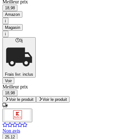
Meilleur prix
18,98
Amazon
i
Magasin
i
3j
Frais livr. inclus
Voir
Meilleur prix
18,98
Voir le produit
Voir le produit
Non avis
25,12