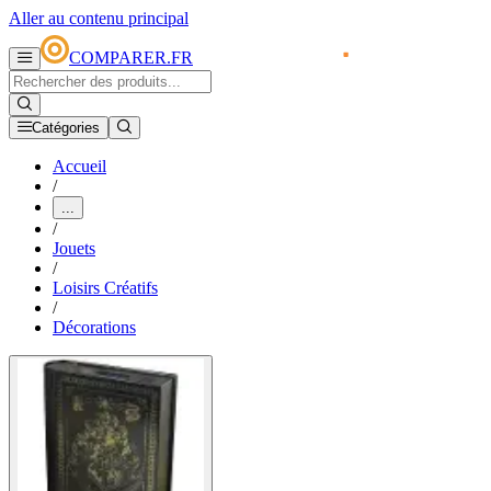
Aller au contenu principal
COMPARER.FR
Catégories
Accueil
/
...
/
Jouets
/
Loisirs Créatifs
/
Décorations