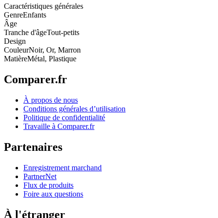
Caractéristiques générales
Genre
Enfants
Âge
Tranche d'âge
Tout-petits
Design
Couleur
Noir, Or, Marron
Matière
Métal, Plastique
Comparer.fr
À propos de nous
Conditions générales d’utilisation
Politique de confidentialité
Travaille à Comparer.fr
Partenaires
Enregistrement marchand
PartnerNet
Flux de produits
Foire aux questions
À l'étranger