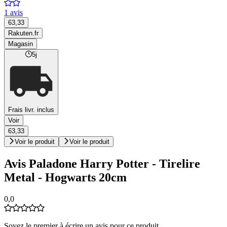
1 avis
63,33
Rakuten.fr
Magasin
5j
Frais livr. inclus
Voir
63,33
Voir le produit
Voir le produit
Avis Paladone Harry Potter - Tirelire
Metal - Hogwarts 20cm
0,0
Soyez le premier à écrire un avis pour ce produit