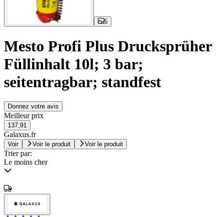
5
Mesto Profi Plus Drucksprüher
Füllinhalt 10l; 3 bar;
seitentragbar; standfest
Donnez votre avis
Meilleur prix
137,91
Galaxus.fr
Voir
Voir le produit
Voir le produit
Trier par:
Le moins cher