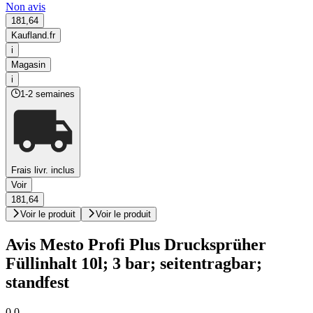
Non avis
181,64
Kaufland.fr
i
Magasin
i
1-2 semaines
Frais livr. inclus
Voir
181,64
Voir le produit
Voir le produit
Avis Mesto Profi Plus Drucksprüher
Füllinhalt 10l; 3 bar; seitentragbar;
standfest
0,0