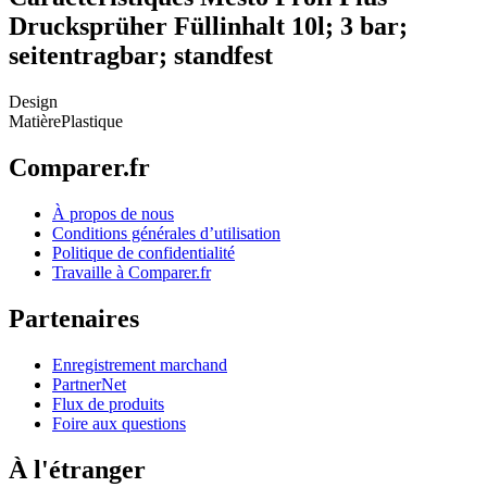
Drucksprüher Füllinhalt 10l; 3 bar;
seitentragbar; standfest
Design
Matière
Plastique
Comparer.fr
À propos de nous
Conditions générales d’utilisation
Politique de confidentialité
Travaille à Comparer.fr
Partenaires
Enregistrement marchand
PartnerNet
Flux de produits
Foire aux questions
À l'étranger