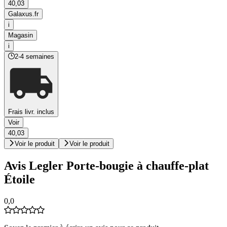
40,03
Galaxus.fr
i
Magasin
i
2-4 semaines
Frais livr. inclus
Voir
40,03
Voir le produit
Voir le produit
Avis Legler Porte-bougie à chauffe-plat
Étoile
0,0