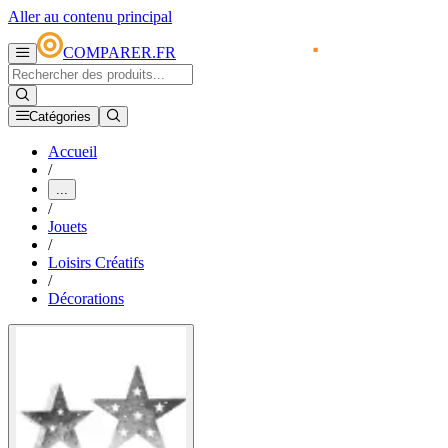
Aller au contenu principal
COMPARER.FR
Catégories
Accueil
/
...
/
Jouets
/
Loisirs Créatifs
/
Décorations