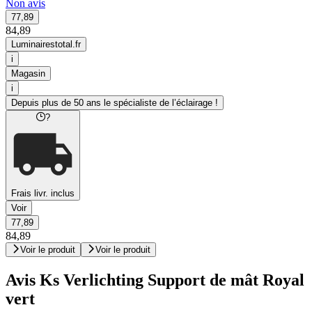
Non avis
77,89
84,89
Luminairestotal.fr
i
Magasin
i
Depuis plus de 50 ans le spécialiste de l’éclairage !
?
Frais livr. inclus
Voir
77,89
84,89
Voir le produit
Voir le produit
Avis Ks Verlichting Support de mât Royal
vert