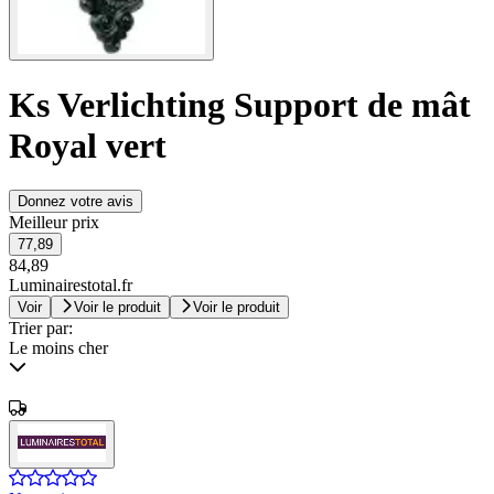
Ks Verlichting Support de mât
Royal vert
Donnez votre avis
Meilleur prix
77,89
84,89
Luminairestotal.fr
Voir
Voir le produit
Voir le produit
Trier par:
Le moins cher