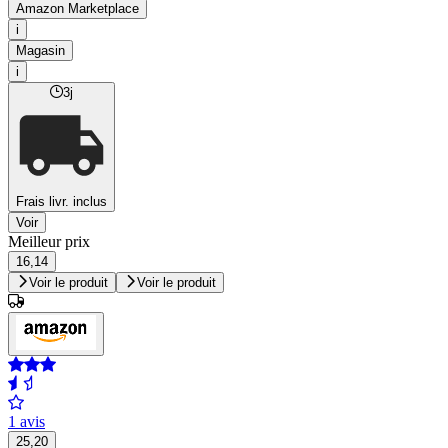
Amazon Marketplace
i
Magasin
i
3j
Frais livr. inclus
Voir
Meilleur prix
16,14
Voir le produit
Voir le produit
1 avis
25,20