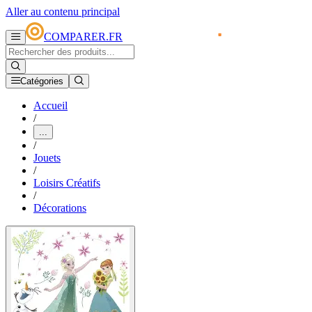
Aller au contenu principal
COMPARER.FR
Catégories
Accueil
/
...
/
Jouets
/
Loisirs Créatifs
/
Décorations