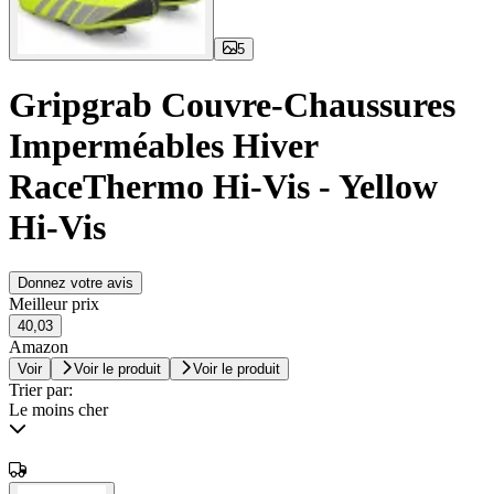
5
Gripgrab Couvre-Chaussures
Imperméables Hiver
RaceThermo Hi-Vis - Yellow
Hi-Vis
Donnez votre avis
Meilleur prix
40,03
Amazon
Voir
Voir le produit
Voir le produit
Trier par:
Le moins cher