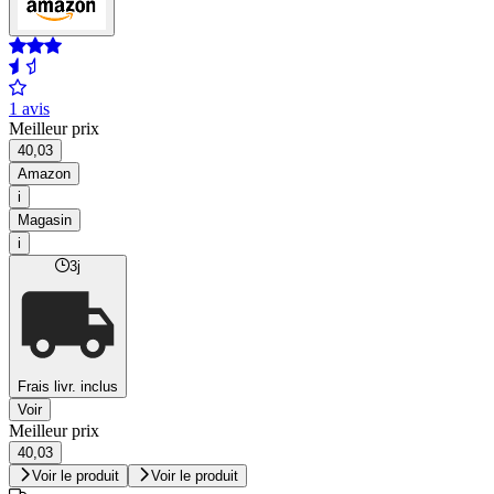
1 avis
Meilleur prix
40,03
Amazon
i
Magasin
i
3j
Frais livr. inclus
Voir
Meilleur prix
40,03
Voir le produit
Voir le produit