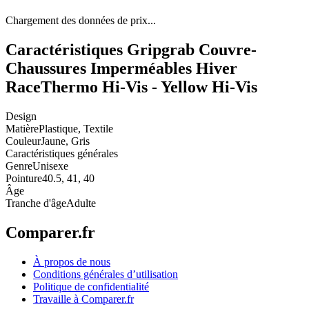
Chargement des données de prix...
Caractéristiques Gripgrab Couvre-
Chaussures Imperméables Hiver
RaceThermo Hi-Vis - Yellow Hi-Vis
Design
Matière
Plastique, Textile
Couleur
Jaune, Gris
Caractéristiques générales
Genre
Unisexe
Pointure
40.5, 41, 40
Âge
Tranche d'âge
Adulte
Comparer.fr
À propos de nous
Conditions générales d’utilisation
Politique de confidentialité
Travaille à Comparer.fr