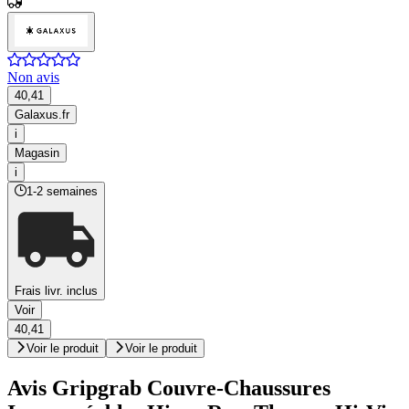
Non avis
40,41
Galaxus.fr
i
Magasin
i
1-2 semaines
Frais livr. inclus
Voir
40,41
Voir le produit
Voir le produit
Avis Gripgrab Couvre-Chaussures