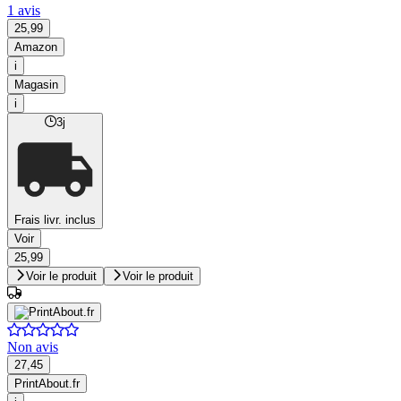
1 avis
25,99
Amazon
i
Magasin
i
3j
Frais livr. inclus
Voir
25,99
Voir le produit
Voir le produit
Non avis
27,45
PrintAbout.fr