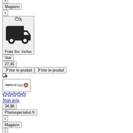
i
Magasin
i
3j
Frais livr. inclus
Voir
27,45
Voir le produit
Voir le produit
Non avis
34,98
Photospecialist.fr
i
Magasin
i