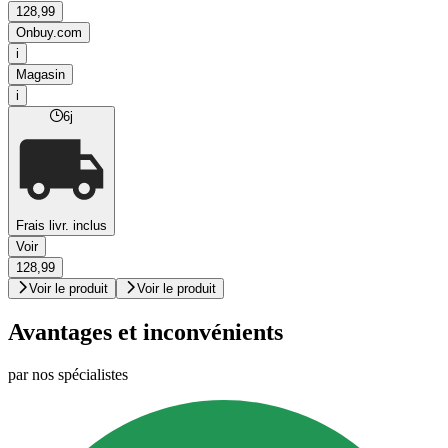
128,99
Onbuy.com
i
Magasin
i
6j
Frais livr. inclus
Voir
128,99
Voir le produit
Voir le produit
Avantages et inconvénients
par nos spécialistes