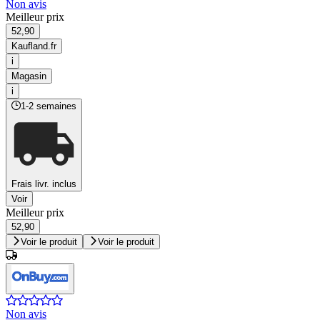
Non avis
Meilleur prix
52,90
Kaufland.fr
i
Magasin
i
1-2 semaines
Frais livr. inclus
Voir
Meilleur prix
52,90
Voir le produit
Voir le produit
Non avis