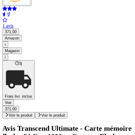
1 avis
371,00
Amazon
i
Magasin
i
3j
Frais livr. inclus
Voir
371,00
Voir le produit
Voir le produit
Avis Transcend Ultimate - Carte mémoire