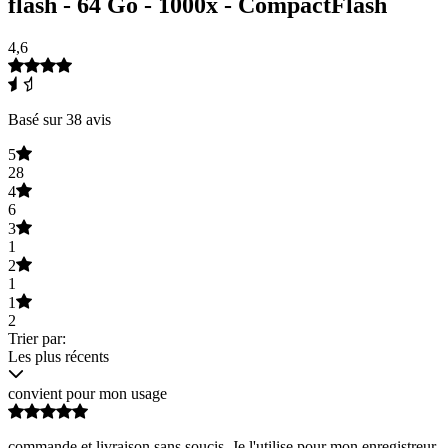
flash - 64 Go - 1000x - CompactFlash
4,6
Basé sur 38 avis
5
28
4
6
3
1
2
1
1
2
Trier par:
Les plus récents
convient pour mon usage
commande et livraison sans soucis. Je l'utilise pour mon enregistreur