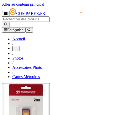
Aller au contenu principal
COMPARER.FR
Catégories
Accueil
/
...
/
Photos
/
Accessoires Photo
/
Cartes Mémoires