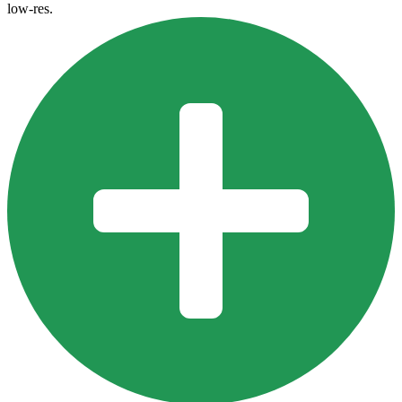
low-res.