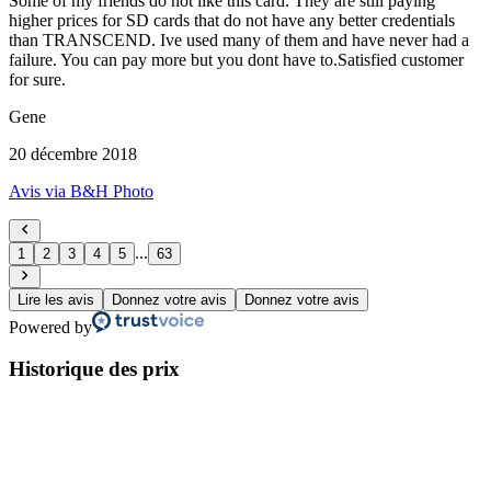
Some of my friends do not like this card. They are still paying
higher prices for SD cards that do not have any better credentials
than TRANSCEND. Ive used many of them and have never had a
failure. You can pay more but you dont have to.Satisfied customer
for sure.
Gene
20 décembre 2018
Avis via B&H Photo
...
1
2
3
4
5
63
Lire les avis
Donnez votre avis
Donnez votre avis
Powered by
Historique des prix