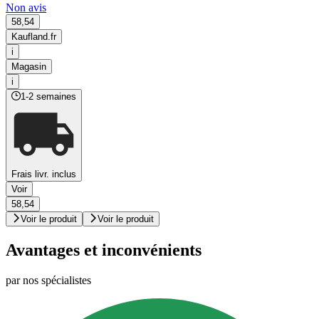
Non avis
58,54
Kaufland.fr
i
Magasin
i
1-2 semaines
Frais livr. inclus
Voir
58,54
Voir le produit
Voir le produit
Avantages et inconvénients
par nos spécialistes