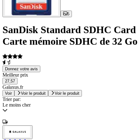
5
SanDisk Standard SDHC Card
Carte mémoire SDHC de 32 Go
Donnez votre avis
Meilleur prix
27,57
Galaxus.fr
Voir
Voir le produit
Voir le produit
Trier par:
Le moins cher