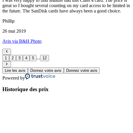
I was very happy to find BandH had this Class 4 card. The price is
great so I bought several counting on my card access to be limited in
the future. The SanDisk cards have always been a good choice.
Phillip
26 mai 2019
Avis via B&H Photo
...
1
2
3
4
5
12
Lire les avis
Donnez votre avis
Donnez votre avis
Powered by
Historique des prix