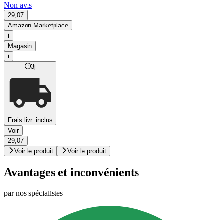
Non avis
29,07
Amazon Marketplace
i
Magasin
i
3j
Frais livr. inclus
Voir
29,07
Voir le produit
Voir le produit
Avantages et inconvénients
par nos spécialistes