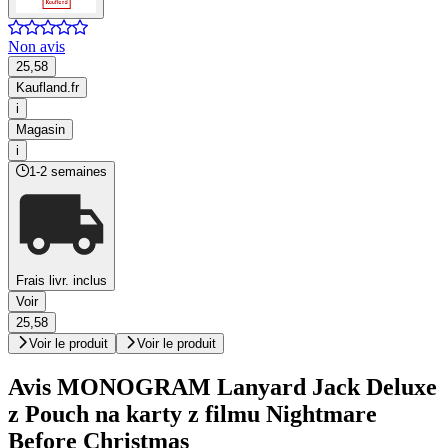
Non avis
25,58
Kaufland.fr
i
Magasin
i
1-2 semaines
Frais livr. inclus
Voir
25,58
Voir le produit
Voir le produit
Avis MONOGRAM Lanyard Jack Deluxe
z Pouch na karty z filmu Nightmare
Before Christmas