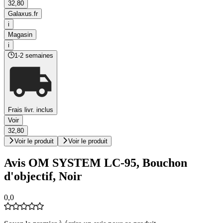
32,80
Galaxus.fr
i
Magasin
i
1-2 semaines
Frais livr. inclus
Voir
32,80
Voir le produit
Voir le produit
Avis OM SYSTEM LC-95, Bouchon
d'objectif, Noir
0,0