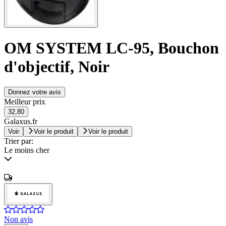
OM SYSTEM LC-95, Bouchon
d'objectif, Noir
Donnez votre avis
Meilleur prix
32,80
Galaxus.fr
Voir
Voir le produit
Voir le produit
Trier par:
Le moins cher
Non avis