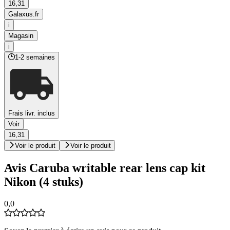
16,31
Galaxus.fr
i
Magasin
i
1-2 semaines
Frais livr. inclus
Voir
16,31
Voir le produit
Voir le produit
Avis Caruba writable rear lens cap kit
Nikon (4 stuks)
0,0