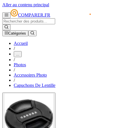
Aller au contenu principal
COMPARER.FR
Catégories
Accueil
/
...
/
Photos
/
Accessoires Photo
/
Capuchons De Lentille