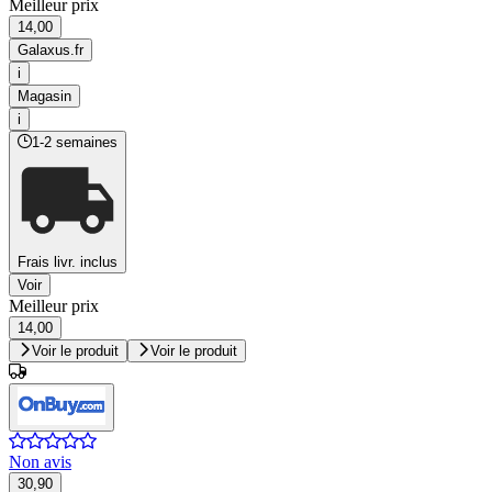
Meilleur prix
14,00
Galaxus.fr
i
Magasin
i
1-2 semaines
Frais livr. inclus
Voir
Meilleur prix
14,00
Voir le produit
Voir le produit
Non avis
30,90