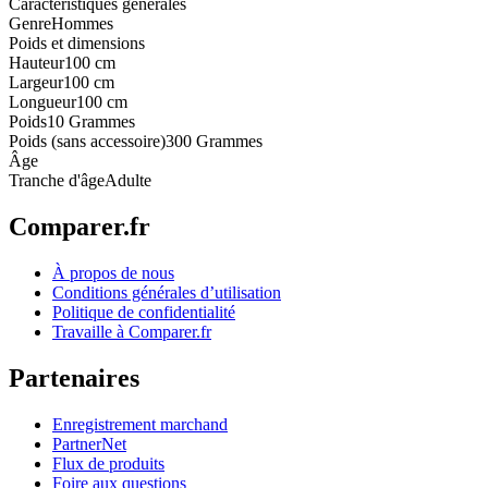
Caractéristiques générales
Genre
Hommes
Poids et dimensions
Hauteur
100 cm
Largeur
100 cm
Longueur
100 cm
Poids
10 Grammes
Poids (sans accessoire)
300 Grammes
Âge
Tranche d'âge
Adulte
Comparer.fr
À propos de nous
Conditions générales d’utilisation
Politique de confidentialité
Travaille à Comparer.fr
Partenaires
Enregistrement marchand
PartnerNet
Flux de produits
Foire aux questions