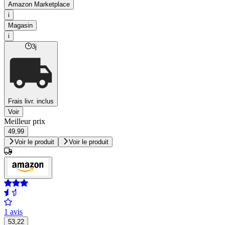
Amazon Marketplace
i
Magasin
i
3j
Frais livr. inclus
Voir
Meilleur prix
49,99
Voir le produit
Voir le produit
1 avis
53,22