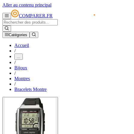
Aller au contenu principal
COMPARER.FR
Catégories
Accueil
/
...
/
Bijoux
/
Montres
/
Bracelets Montre