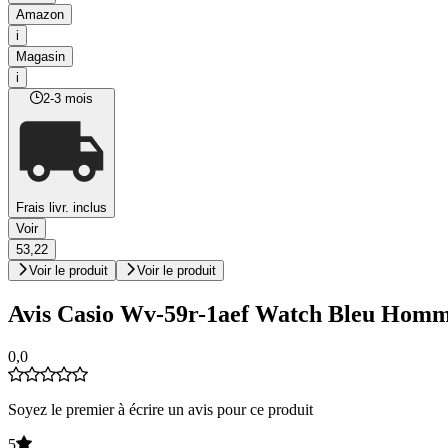
Amazon
i
Magasin
i
2-3 mois
Frais livr. inclus
Voir
53,22
Voir le produit
Voir le produit
Avis Casio Wv-59r-1aef Watch Bleu Hom
0,0
Soyez le premier à écrire un avis pour ce produit
5