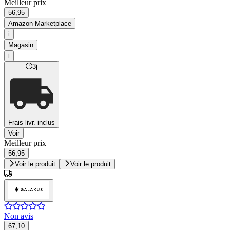
Meilleur prix
56,95
Amazon Marketplace
i
Magasin
i
3j
Frais livr. inclus
Voir
Meilleur prix
56,95
Voir le produit
Voir le produit
Non avis
67,10