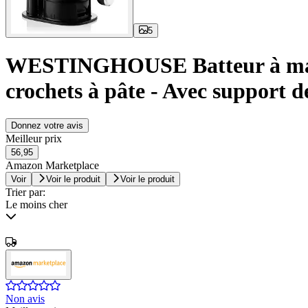
5
WESTINGHOUSE Batteur à main W
crochets à pâte - Avec support
Donnez votre avis
Meilleur prix
56,95
Amazon Marketplace
Voir
Voir le produit
Voir le produit
Trier par:
Le moins cher
Non avis