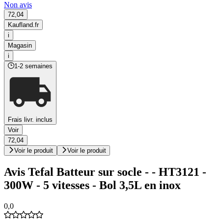
Non avis
72,04
Kaufland.fr
i
Magasin
i
1-2 semaines
Frais livr. inclus
Voir
72,04
Voir le produit
Voir le produit
Avis Tefal Batteur sur socle - - HT3121 -
300W - 5 vitesses - Bol 3,5L en inox
0,0