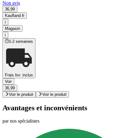
Non avis
36,99
Kaufland.fr
i
Magasin
i
1-2 semaines
Frais livr. inclus
Voir
36,99
Voir le produit
Voir le produit
Avantages et inconvénients
par nos spécialistes