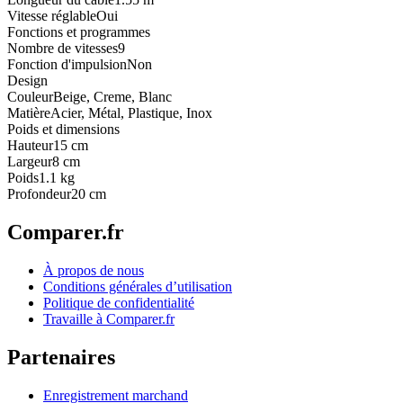
Vitesse réglable
Oui
Fonctions et programmes
Nombre de vitesses
9
Fonction d'impulsion
Non
Design
Couleur
Beige, Creme, Blanc
Matière
Acier, Métal, Plastique, Inox
Poids et dimensions
Hauteur
15 cm
Largeur
8 cm
Poids
1.1 kg
Profondeur
20 cm
Comparer.fr
À propos de nous
Conditions générales d’utilisation
Politique de confidentialité
Travaille à Comparer.fr
Partenaires
Enregistrement marchand