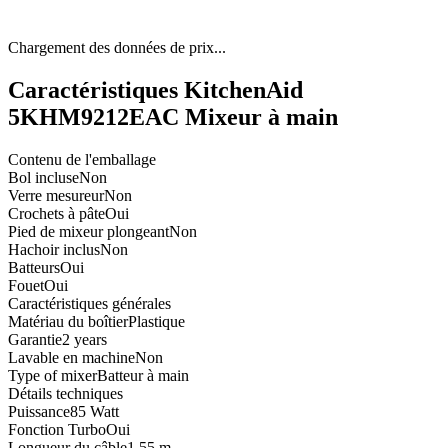
Chargement des données de prix...
Caractéristiques KitchenAid
5KHM9212EAC Mixeur à main
Contenu de l'emballage
Bol incluse
Non
Verre mesureur
Non
Crochets à pâte
Oui
Pied de mixeur plongeant
Non
Hachoir inclus
Non
Batteurs
Oui
Fouet
Oui
Caractéristiques générales
Matériau du boîtier
Plastique
Garantie
2 years
Lavable en machine
Non
Type of mixer
Batteur à main
Détails techniques
Puissance
85 Watt
Fonction Turbo
Oui
Longueur du câble
1.55 m