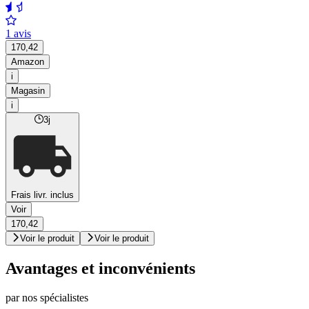
1 avis
170,42
Amazon
i
Magasin
i
3j
Frais livr. inclus
Voir
170,42
Voir le produit
Voir le produit
Avantages et inconvénients
par nos spécialistes