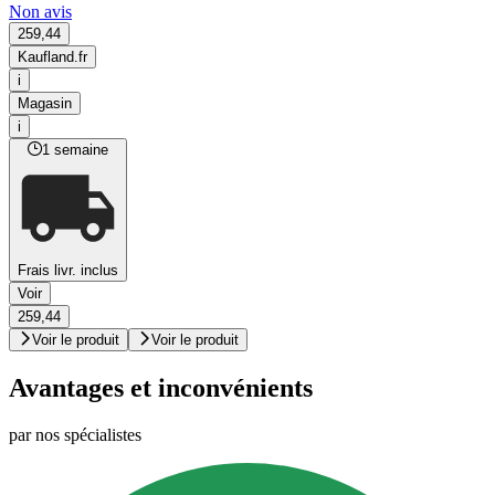
Non avis
259,44
Kaufland.fr
i
Magasin
i
1 semaine
Frais livr. inclus
Voir
259,44
Voir le produit
Voir le produit
Avantages et inconvénients
par nos spécialistes