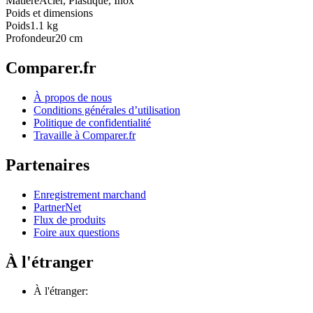
Matière
Acier, Plastique, Inox
Poids et dimensions
Poids
1.1 kg
Profondeur
20 cm
Comparer.fr
À propos de nous
Conditions générales d’utilisation
Politique de confidentialité
Travaille à Comparer.fr
Partenaires
Enregistrement marchand
PartnerNet
Flux de produits
Foire aux questions
À l'étranger
À l'étranger: