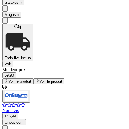
Galaxus.fr
i
Magasin
i
5j
Frais livr. inclus
Voir
Meilleur prix
69,90
Voir le produit
Voir le produit
Non avis
145,99
Onbuy.com
i