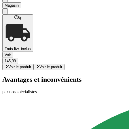
Magasin
i
6j
Frais livr. inclus
Voir
145,99
Voir le produit
Voir le produit
Avantages et inconvénients
par nos spécialistes