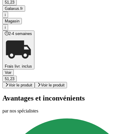
51,23
Galaxus.fr
i
Magasin
i
2-4 semaines
Frais livr. inclus
Voir
51,23
Voir le produit
Voir le produit
Avantages et inconvénients
par nos spécialistes