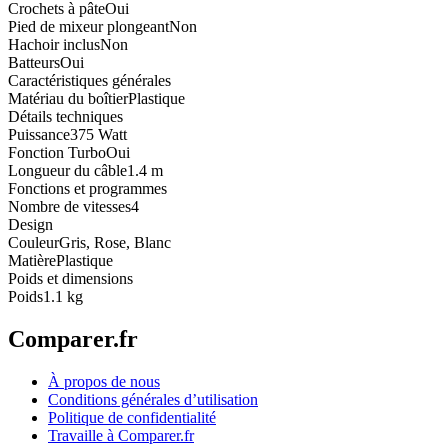
Crochets à pâte
Oui
Pied de mixeur plongeant
Non
Hachoir inclus
Non
Batteurs
Oui
Caractéristiques générales
Matériau du boîtier
Plastique
Détails techniques
Puissance
375 Watt
Fonction Turbo
Oui
Longueur du câble
1.4 m
Fonctions et programmes
Nombre de vitesses
4
Design
Couleur
Gris, Rose, Blanc
Matière
Plastique
Poids et dimensions
Poids
1.1 kg
Comparer.fr
À propos de nous
Conditions générales d’utilisation
Politique de confidentialité
Travaille à Comparer.fr